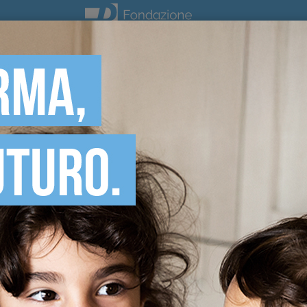
DONA ORA
LIZZATI
ne Valter Baldaccini sostengono le persone
a loro qualità della vita, promuovere la
zione sociale.
 tutti i progetti realizzati e conclusi dalla