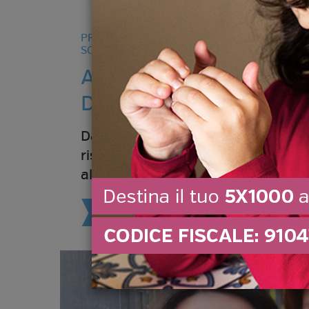
PROGETTI
SOCIO-EDUCATIVI
Accesso all’università 
Dardana e Ariana
Dardana e Ariana sono sorelle e 
rispettivamente 6 e 5 anni quando
al fratellino Arian,...
SCOPRI DI PIÙ