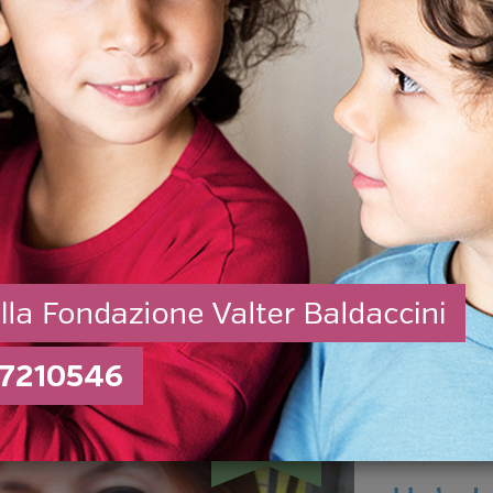
per
avevano
, insieme
Progetti
REALIZZATI