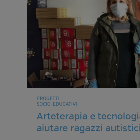
PROGETTI
SOCIO-EDUCATIVI
Arteterapia e tecnologi
aiutare ragazzi autistic