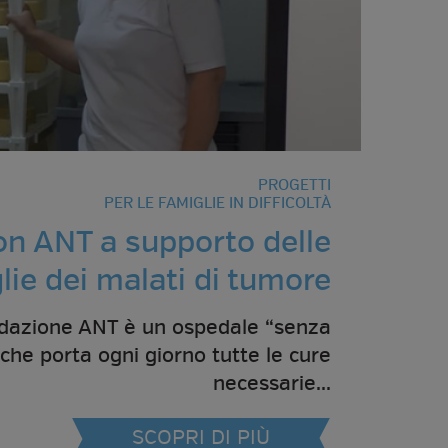
PROGETTI
PER LE FAMIGLIE IN DIFFICOLTÀ
n ANT a supporto delle
lie dei malati di tumore
dazione ANT è un ospedale “senza
che porta ogni giorno tutte le cure
necessarie...
SCOPRI DI PIÙ