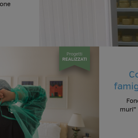
ione
Progetti
REALIZZATI
Co
famig
Fon
muri” 