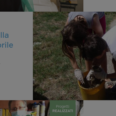
lla
rile
r
Progetti
REALIZZATI