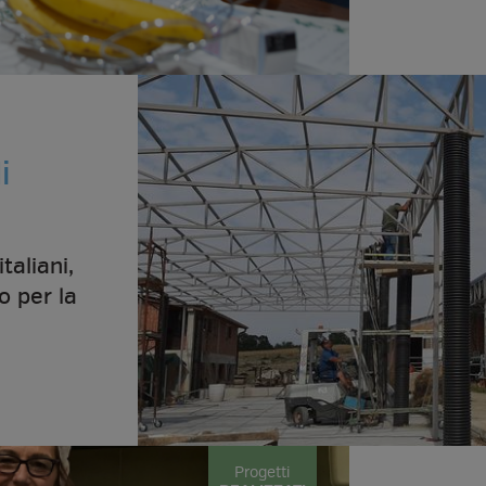
i
taliani,
o per la
Progetti