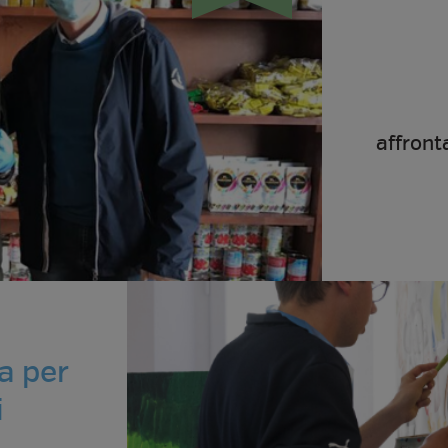
affront
a per
i