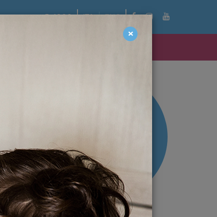
facebook
instagram
youtube
5x1000
ITA
ENG
×