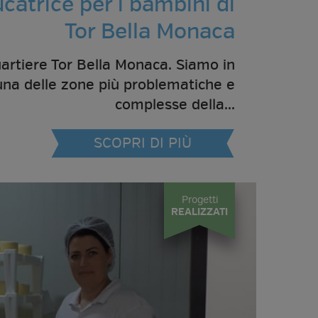
catrice per i bambini di
Tor Bella Monaca
rtiere Tor Bella Monaca. Siamo in
una delle zone più problematiche e
complesse della...
SCOPRI DI PIÙ
Progetti
REALIZZATI