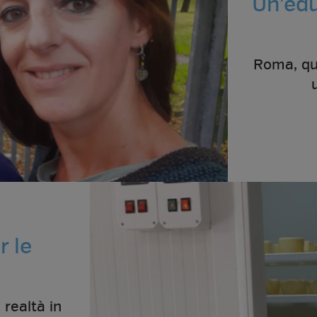
Un’edu
Roma, qua
r le
 realtà in