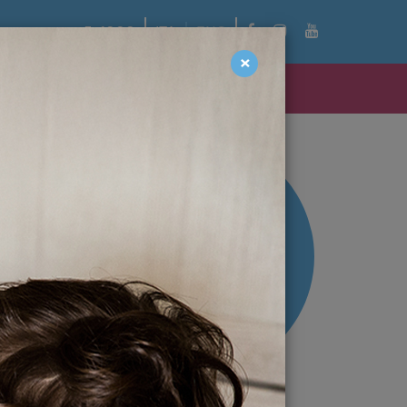
facebook
instagram
youtube
5x1000
ITA
ENG
×