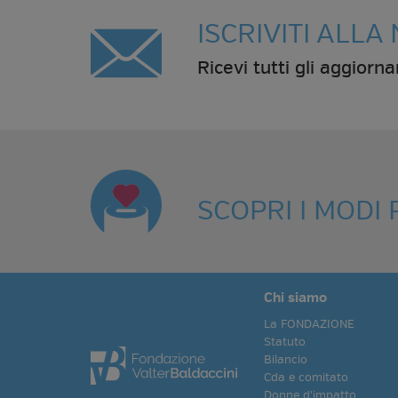
ISCRIVITI ALL
Ricevi tutti gli aggiorn
SCOPRI I MODI
Chi siamo
La FONDAZIONE
Statuto
Bilancio
Cda e comitato
Donne d'impatto