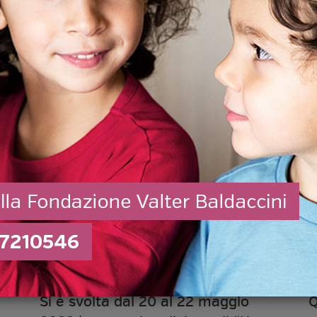
26 Maggio 2022
"Un goal per Valter”, la
ei
seconda edizione
Si è svolta dal 20 al 22 maggio
Q