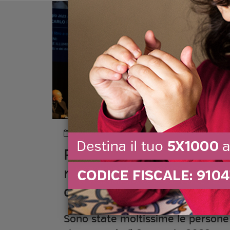
03 Maggio 2023
Presentazione della
raccolta degli scritti e d
d...
Sono state moltissime le persone