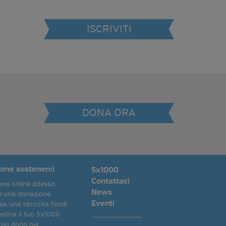
ISCRIVITI
DONA ORA
ome sostenerci
5x1000
Contattaci
na online adesso
News
i una donazione
Eventi
ea una raccolta fondi
stina il tuo 5x1000
 tuo dono nel