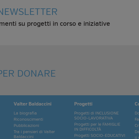
A NEWSLETTER
amenti su progetti in corso e iniziative
 PER DONARE
Valter Baldaccini
Progetti
C
La biografia
Progetti di INCLUSIONE
Do
SOCIO-LAVORATIVA
Riconoscimenti
Fa
Progetti per le FAMIGLIE
Pubblicazioni
Cr
IN DIFFICOLTÀ
Tra i pensieri di Valter
De
Progetti SOCIO-EDUCATIVI
Baldaccini
Il