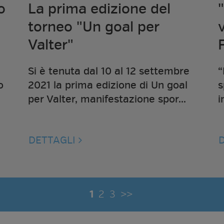
o
La prima edizione del
torneo "Un goal per
Valter"
F
a
Si è tenuta dal 10 al 12 settembre
“
o
2021 la prima edizione di Un goal
s
per Valter, manifestazione spor...
i
DETTAGLI
1
2
3
>>