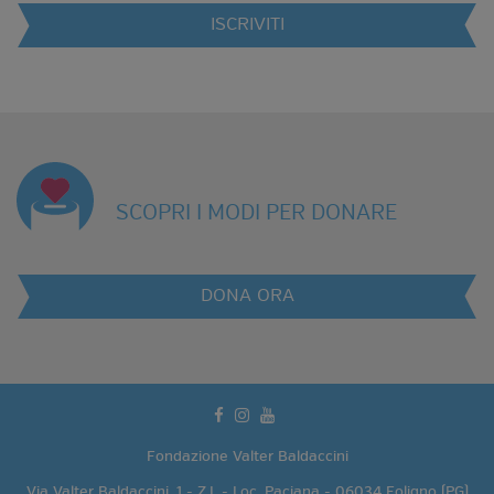
ISCRIVITI
SCOPRI I MODI PER DONARE
DONA ORA
facebook
instagram
youtube
Fondazione Valter Baldaccini
Via Valter Baldaccini, 1 - Z.I. - Loc. Paciana - 06034 Foligno (PG)