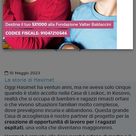
10 Maggio 2023
La storia di Hasimet
Oggi Hasimet ha ventun anni, ma ne aveva solo cinque
quando è stato accolto nella Casa di Leskoc, in Kosovo,
realtà che si occupa di bambini e ragazzi rimasti orfani
o che vivono situazioni familiari molto complesse,
dove prevalgono incuria e abbandono. Questa grande
Casa di accoglienza è nostro partner di progetto per la
creazione di opportunità di lavoro per i ragazzi
ospitati
, una volta che diventano maggiorenni.