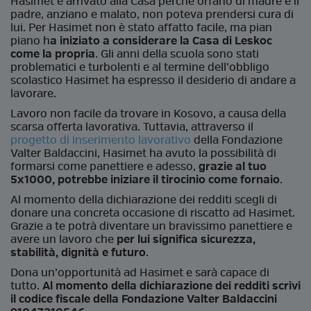
Hasimet è arrivato alla Casa perché orfano di madre e il
padre, anziano e malato, non poteva prendersi cura di
lui. Per Hasimet non è stato affatto facile, ma pian
piano h
a iniziato a considerare la Casa di Leskoc
come la propria
. Gli anni della scuola sono stati
problematici e turbolenti e al termine dell’obbligo
scolastico Hasimet ha espresso il desiderio di andare a
lavorare.
Lavoro non facile da trovare in Kosovo, a causa della
scarsa offerta lavorativa. Tuttavia, attraverso il
progetto di inserimento lavorativo
della Fondazione
Valter Baldaccini, Hasimet ha avuto la possibilità di
formarsi come panettiere e adesso,
grazie al tuo
5x1000, potrebbe iniziare il tirocinio come fornaio
.
Al momento della dichiarazione dei redditi scegli di
donare una concreta occasione di riscatto ad Hasimet.
Grazie a te potrà diventare un bravissimo panettiere e
avere un lavoro che
per lui significa sicurezza,
stabilità, dignità e futuro
.
Dona un’opportunità ad Hasimet e sarà capace di
tutto.
Al momento della dichiarazione dei redditi scrivi
il codice fiscale della Fondazione Valter Baldaccini