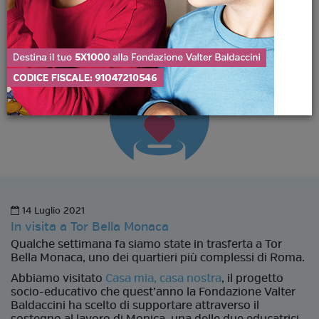
14 Luglio 2021
In visita a Tor Bella Monaca
Qualche settimana fa siamo state in trasferta a Tor
Bella Monaca, uno dei quartieri più complessi di Roma.
Abbiamo visitato
Casa mia, casa nostra
, il progetto
socio-educativo che quest’anno la Fondazione Valter
Baldaccini ha scelto di supportare attraverso il