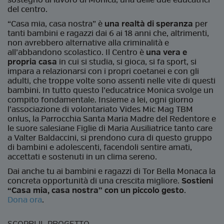
sostegno al lavoro di Monica, una delle due educatrici
del centro.
“Casa mia, casa nostra” è
una realtà di speranza
per
tanti bambini e ragazzi dai 6 ai 18 anni che, altrimenti,
non avrebbero alternative alla criminalità e
all’abbandono scolastico. Il Centro è
una vera e
propria casa
in cui si studia, si gioca, si fa sport, si
impara a relazionarsi con i propri coetanei e con gli
adulti, che troppe volte sono assenti nelle vite di questi
bambini. In tutto questo l’educatrice Monica svolge un
compito fondamentale. Insieme a lei, ogni giorno
l’associazione di volontariato Vides Mic Mag TBM
onlus, la Parrocchia Santa Maria Madre del Redentore e
le suore salesiane Figlie di Maria Ausiliatrice tanto care
a Valter Baldaccini, si prendono cura di questo gruppo
di bambini e adolescenti, facendoli sentire amati,
accettati e sostenuti in un clima sereno.
Dai anche tu ai bambini e ragazzi di Tor Bella Monaca la
concreta opportunità di una crescita migliore.
Sostieni
“Casa mia, casa nostra” con un piccolo gesto
.
Dona ora
.