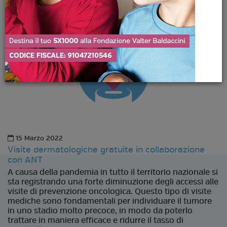
15 Marzo 2022
Visite dermatologiche gratuite in collaborazione
con ANT
A causa della pandemia in tutto il territorio nazionale si
sta registrando una forte diminuzione degli accessi alle
visite di prevenzione oncologica. Questo tipo di visite
mediche sono fondamentali per individuare il tumore
in uno stadio molto precoce, in modo da poterlo
trattare in maniera efficace e ridurre il tasso di