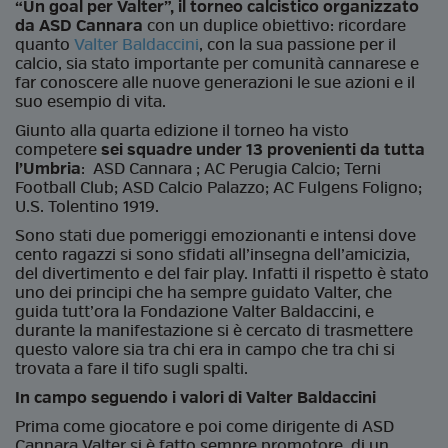
“Un goal per Valter”, il torneo calcistico organizzato
da ASD Cannara
con un duplice obiettivo: ricordare
quanto
Valter Baldaccini
, con la sua passione per il
calcio, sia stato importante per comunità cannarese e
far conoscere alle nuove generazioni le sue azioni e il
suo esempio di vita.
Giunto alla quarta edizione il torneo ha visto
competere
sei squadre under 13 provenienti da tutta
l’Umbria
: ASD Cannara ; AC Perugia Calcio; Terni
Football Club; ASD Calcio Palazzo; AC Fulgens Foligno;
U.S. Tolentino 1919.
Sono stati due pomeriggi emozionanti e intensi dove
cento ragazzi si sono sfidati all’insegna dell’amicizia,
del divertimento e del fair play. Infatti il rispetto è stato
uno dei principi che ha sempre guidato Valter, che
guida tutt’ora la Fondazione Valter Baldaccini, e
durante la manifestazione si è cercato di trasmettere
questo valore sia tra chi era in campo che tra chi si
trovata a fare il tifo sugli spalti.
In campo seguendo i valori di Valter Baldaccini
Prima come giocatore e poi come dirigente di ASD
Cannara Valter si è fatto sempre promotore di un