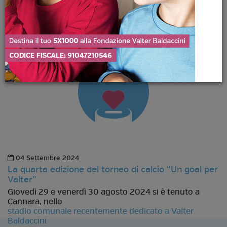
04 Settembre 2024
La quarta edizione del torneo di calcio “Un goal per
Valter”
Giovedì 29 e venerdì 30 agosto 2024 si è tenuto a
Cannara, nello
stadio comunale recentemente dedicato a Valter
Baldaccini