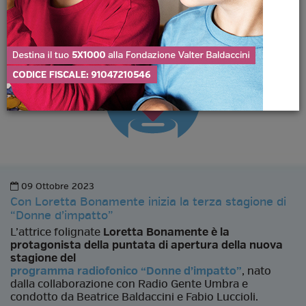
09 Ottobre 2023
Con Loretta Bonamente inizia la terza stagione di
“Donne d’impatto”
L’attrice folignate
Loretta Bonamente è la
protagonista della puntata di apertura della nuova
stagione del
programma radiofonico “Donne d’impatto”
, nato
dalla collaborazione con Radio Gente Umbra e
condotto da Beatrice Baldaccini e Fabio Luccioli.