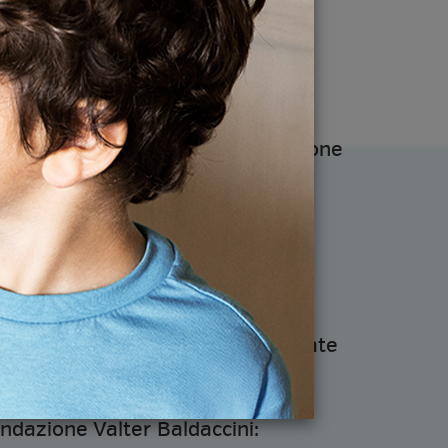
creto per chi si trova più in
he vogliono trovare soluzioni per
 della vita;
ativi
che promuovono l'integrazione
persone, con l'obiettivo di far
mpetenze relazionali e risolvere
ali, familiari o sociali;
 favore delle popolazioni più
e lo sviluppo socio-culturale.
one dei redditi è vicina, continuate
cegliere il progetto che vi
e e
inviarvi un promemoria
con il
ondazione Valter Baldaccini: