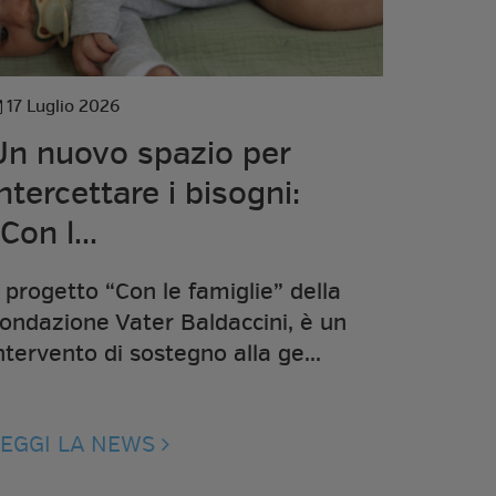
17 Luglio 2026
08 Lugli
Un nuovo spazio per
I nost
intercettare i bisogni:
Con l...
l progetto “Con le famiglie” della
Da ormai
ondazione Vater Baldaccini, è un
settiman
ntervento di sostegno alla ge...
visita al
LEGGI LA NEWS
LEGGI 