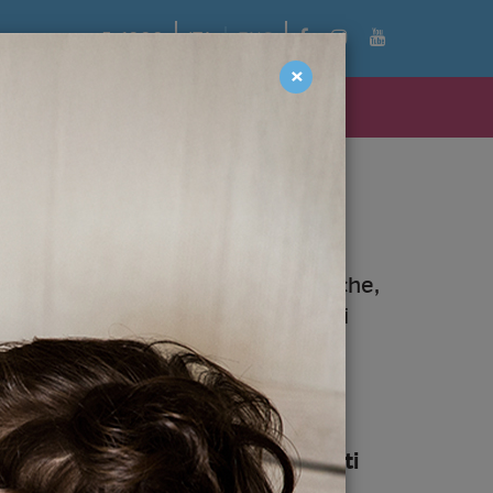
facebook
instagram
youtube
5x1000
ITA
ENG
×
ie a chi ci ha scelto!
ringraziamento alle
323 persone
che,
one della dichiarazione dei redditi
destinarci il loro 5x1000.
resi pubblici dall’Agenzia delle
erdì 3 aprile 2020.
eziose firme
15.239,50 € sono stati
one Valter Baldaccini
e