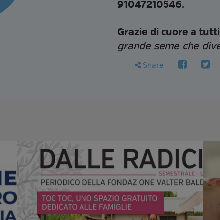
91047210546
.
Grazie di cuore a tutti
grande seme che dive
faceboo
twit
share
Share