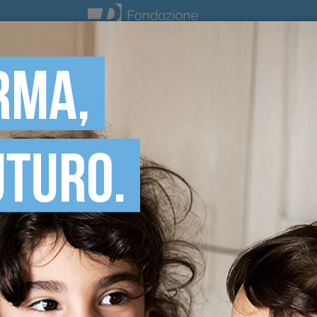
DONA ORA
HA SCELTO!
07 Aprile 2020
5x1000 2018: graz
Il nostro più grande 
due anni fa, in occasi
2018, hanno scelto di 
Gli importi sono stati 
entrate lo scorso ven
Grazie alle vostre pr
destinati alla Fondazi