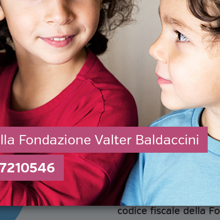
diventeranno aiuto con
difficoltà attraverso:
progetti di ricerca
c
migliorare la qualità
progetti socio-educ
WS
e l'autonomia delle 
raggiungere loro co
problematiche person
progetti umanitari
a
povere, sostenendon
La prossima dichiarazi
a sostenerci! Potete s
piacerebbe sostener
codice fiscale della F