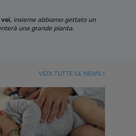
 voi
,
insieme abbiamo gettato un
nterà una grande pianta
.
k
ter
VEDI TUTTE LE NEWS