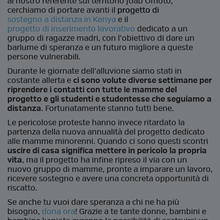
al nostro referente sul territorio Joab Omoto,
cerchiamo di portare avanti il
progetto di
sostegno a distanza in Kenya
e il
progetto di inserimento lavorativo
dedicato a un
gruppo di ragazze madri, con l’obiettivo di dare un
barlume di speranza e un futuro migliore a queste
persone vulnerabili.
Durante le giornate dell’alluvione siamo stati in
costante allerta e
ci sono volute diverse settimane per
riprendere i contatti con tutte le mamme del
progetto e gli studenti e studentesse che seguiamo a
distanza
. Fortunatamente stanno tutti bene.
Le pericolose proteste hanno invece ritardato la
partenza della nuova annualità del progetto dedicato
alle mamme minorenni. Quando ci sono questi scontri
uscire di casa significa mettere in pericolo la propria
vita
, ma il progetto ha infine ripreso il via con un
nuovo gruppo di mamme, pronte a imparare un lavoro,
ricevere sostegno e avere una concreta opportunità di
riscatto.
Se anche tu vuoi dare speranza a chi ne ha più
bisogno,
dona ora
! Grazie a te tante donne, bambini e