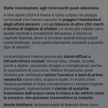
Dalle inondazioni agli interventi post-alluvione
A fine aprile 2024 il Paese è stato colpito da piogge
torrenziali che hanno causato le
peggiori inondazioni
degli ultimi decenni
, con
un bilancio di oltre 250 morti
e decine di migliaia di sfollati
. Le zone più colpite sono
quelle centrali e occidentali del paese, e anche la
capitale Nairobi, dove si trovano grandi baraccopoli
come Mathare, zone particolarmente sensibili a questo
tipo di disastri.
Le inondazioni hanno provocato
danni diffusi a
infrastrutture cruciali
, tra cui case, strade, scuole,
ponti e dighe, causando disagio e complicando anche
le operazioni di soccorso. Milioni di persone sono
rimaste per settimane
senza l'accesso a beni di prima
necessità
come cibo, acqua e ripari. In molte zone
l'acqua potabile è stata contaminata e i sistemi fognari
danneggiati, aumentando il
rischio di malattie
trasmesse dall'acqua come il colera e da vettori come
le zanzare, che possono trasmettere la malaria
.
Anche Mathare
, la baraccopoli di Nairobi dove sono