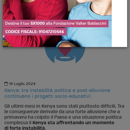
19 Luglio 2024
Kenya: tra instabilità politica e post-alluvione
continuano i progetti socio-educativi
Gli ultimi mesi in Kenya sono stati piuttosto difficili. Tra
le conseguenze derivate da una forte alluvione che a
primavera ha colpito il Paese e una situazione politica
complessa il
Kenya sta affrontando un momento
di forte instabilità
.