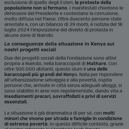
esclusione di quello degli Esteri,
le proteste della
popolazione non si fermano
. I manifestati chiedono le
dimissioni del Presidente e contestano la corruzione,
molto diffusa nel Paese. Oltre duecento persone state
arrestate e, con un bilancio di 39 morti, è notizia del 18
luglio 2024 l’imposizione del divieto di protesta in
alcune zone di Nairobi.
Le conseguenze della situazione in Kenya sui
nostri progetti sociali
Due dei progetti sociali della Fondazione sono attivi
proprio a Nairobi, nella baraccopoli di
Mathare
. Con
oltre 500.000 abitanti, questo slum è
una delle
baraccopoli più grandi del Keny
a. Nata per rispondere
all'urbanizzazione selvaggia e alla povertà, ospita
persone che, arrivate in città senza adeguati alloggi, si
sono stabilite in aree non regolamentate, dando vita a
insediamenti precari, sovraffollati e privi di servizi
essenziali
.
La situazione è già drammatica di per sé, con
molti
minori che vivono per strada e famiglie in condizione
di estrema povertà
. In questo difficile contesto, grazie